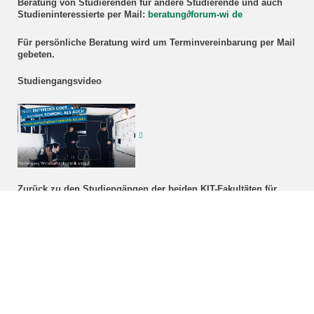
Beratung
von Studierenden für andere Studierende und auch
Studieninteressierte
per Mail:
beratung
∂
forum-wi de
Für persönliche Beratung wird um Terminvereinbarung per Mail
gebeten.
Studiengangsvideo
Zurück zu den Studiengängen der beiden KIT-Fakultäten für
Informatik
Wirtschaftswissenschaften
Kontakt für Bachelorstudierende:
Per Mail:
bachelor@