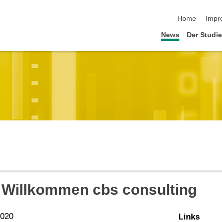
Navigation üb
Home
Impr
News
Der Studi
h Willkommen cbs consulting
2020
Links