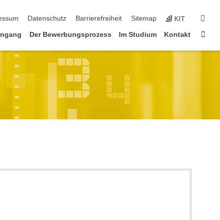
erspringen
suc
essum
Datenschutz
Barrierefreiheit
Sitemap
KIT
Star
engang
Der Bewerbungsprozess
Im Studium
Kontakt