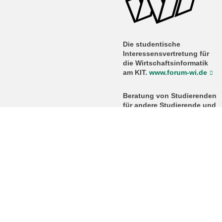
Die studentische
Interessensvertretung für
die Wirtschaftsinformatik
am KIT.
www.forum-wi.de
Beratung
von Studierenden
für andere Studierende und
auch
Studieninteressierte
per
Mail:
beratung
∂
forum-wi de
Für persönliche Beratung
wird um
Terminvereinbarung per
Mail gebeten.