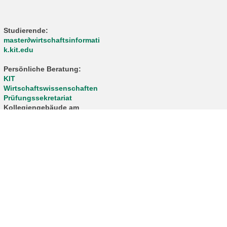
Studierende:
master∂wirtschaftsinformati
k.kit.edu
Persönliche Beratung:
KIT
Wirtschaftswissenschaften
Prüfungssekretariat
Kollegiengebäude am
Kronenplatz Geb. 05.20, 3.
OG, Raum 3B-01/02