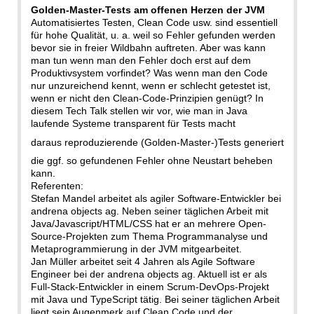
Golden-Master-Tests am offenen Herzen der JVM
Automatisiertes Testen, Clean Code usw. sind essentiell
für hohe Qualität, u. a. weil so Fehler gefunden werden
bevor sie in freier Wildbahn auftreten. Aber was kann
man tun wenn man den Fehler doch erst auf dem
Produktivsystem vorfindet? Was wenn man den Code
nur unzureichend kennt, wenn er schlecht getestet ist,
wenn er nicht den Clean-Code-Prinzipien genügt? In
diesem Tech Talk stellen wir vor, wie man in Java
laufende Systeme transparent für Tests macht
daraus reproduzierende (Golden-Master-)Tests generiert
die ggf. so gefundenen Fehler ohne Neustart beheben
kann.
Referenten:
Stefan Mandel arbeitet als agiler Software-Entwickler bei
andrena objects ag. Neben seiner täglichen Arbeit mit
Java/Javascript/HTML/CSS hat er an mehrere Open-
Source-Projekten zum Thema Programmanalyse und
Metaprogrammierung in der JVM mitgearbeitet.
Jan Müller arbeitet seit 4 Jahren als Agile Software
Engineer bei der andrena objects ag. Aktuell ist er als
Full-Stack-Entwickler in einem Scrum-DevOps-Projekt
mit Java und TypeScript tätig. Bei seiner täglichen Arbeit
liegt sein Augenmerk auf Clean Code und der