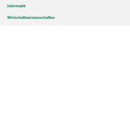
Informatik
Wirtschaftswissenschaften
Kontakt für Bachelorstudierende:
Per Mail:
bachelor@
wirtschaftsinformatik.kit.edu
Persönliche Beratung:
KIT Informatik Studiengangsservice
Informatikgebäude Geb. 50.34, EG, Räume 001.2/.3
Kontakt für (Master):
Studieninteressierte:
Zentrale Studienberatung (ZSB)
Studierende:
master∂wirtschaftsinformatik.kit.edu